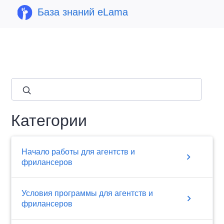
База знаний eLama
close
Категории
Начало работы для агентств и
chevron_right
фрилансеров
Условия программы для агентств и
chevron_right
фрилансеров