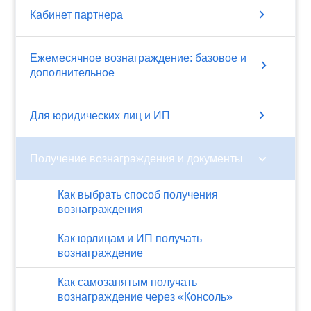
chevron_right
Кабинет партнера
Ежемесячное вознаграждение: базовое и
chevron_right
дополнительное
chevron_right
Для юридических лиц и ИП
chevron_right
Получение вознаграждения и документы
Как выбрать способ получения
вознаграждения
Как юрлицам и ИП получать
вознаграждение
Как самозанятым получать
вознаграждение через «Консоль»