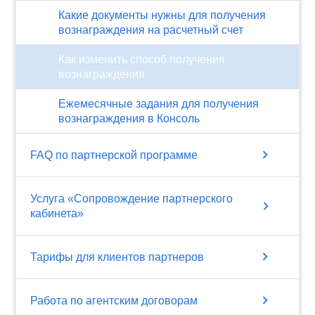
Какие документы нужны для получения
вознаграждения на расчетный счет
Как изменить способ получения
вознаграждения
Ежемесячные задания для получения
вознаграждения в Консоль
chevron_right
FAQ по партнерской программе
Услуга «Сопровождение партнерского
chevron_right
кабинета»
chevron_right
Тарифы для клиентов партнеров
chevron_right
Работа по агентским договорам